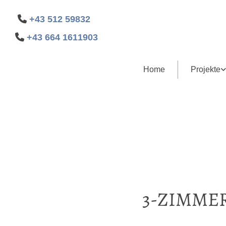

+43 512 59832

+43 664 1611903
Home
Projekte
3-ZIMME