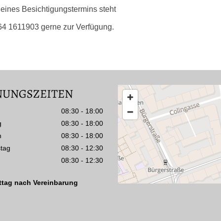
 eines Besichtigungstermins steht
664 1611903 gerne zur Verfügung.
NUNGSZEITEN
08:30 - 18:00
g
08:30 - 18:00
h
08:30 - 18:00
tag
08:30 - 12:30
08:30 - 12:30
tag nach Vereinbarung