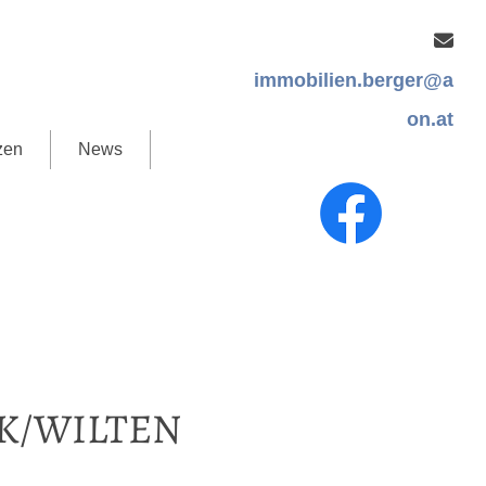

immobilien.berger@a
on.at
zen
News
K/WILTEN